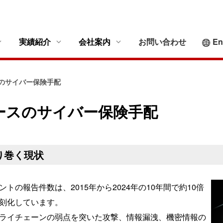
実績紹介
会社案内
お問い合わせ
En
保険契約の媒介
グループ全体の保険一括見直しコンサルティング
MSTリスクコンサルティ
のサイバー保険手配
リスクコンサルティング
事例
会社概要
保険プログラムの最適化
海外保険手配（グローバルプログラム）事例
MSTグループがカバーす
ースのサイバー保険手配
独立行政法人・公共法人における透明性の高い保
新設独立行政法人における保険手配事例
基本方針
険手配
太陽光発電プロジェクトに関する保険コンサルテ
お客様本位の業務運
再生可能エネルギー関連プロジェクト
ィング事例
勧誘方針
り巻く現状
海外建設プロジェクト総合コンサルティング
海外プロジェクトに関する保険コンサルティング
個人情報保護に関す
事例
反社会的勢力への対
トの報告件数は、2015年から2024年の10年間で約10倍
利益相反管理方針
刻化しています。
MSTグループカス
ライチェーンの弱点を突いた攻撃、情報漏洩、機密情報の