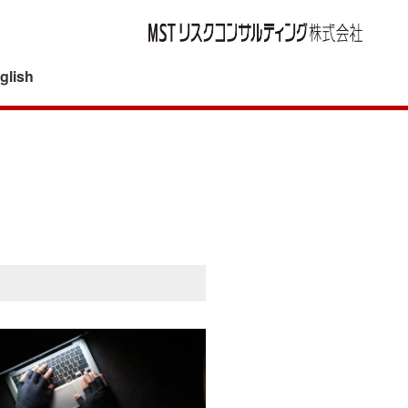
glish
ングが目指すもの
スタートアップ企業・フィンテック企業へのトー
再保険を活用した保険媒介事例
タルサポート
スタートアップ企業向け保険プログラム構築事例
る機能
グローバルプログラム導入支援～保険・リスクマ
風力発電プロジェクトに関する保険コンサルティ
ネジメントの強化
ング事例
営に関する方針
グローバルベースのサイバー保険手配
リスクアセスメントに基づく保険コンサルティン
M&Aにおける保険デューディリジェンスと表明
グ事例
る基本方針
保証保険
応に関する基本方針
再保険を活用した保険手配
キャプティブ
タマーハラスメント対応方針